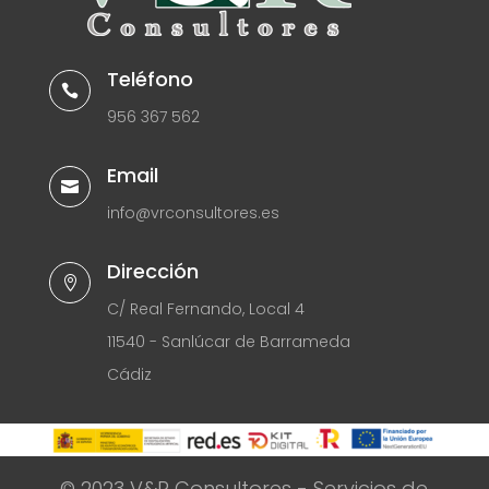
Teléfono

956 367 562
Email

info@vrconsultores.es
Dirección

C/ Real Fernando, Local 4
11540 - Sanlúcar de Barrameda
Cádiz
© 2023 V&R Consultores - Servicios de