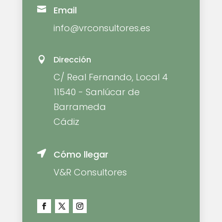
Email

info@vrconsultores.es
Dirección

C/ Real Fernando, Local 4
11540 - Sanlúcar de
Barrameda
Cádiz
Cómo llegar

V&R Consultores